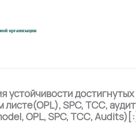
ьной организации
я устойчивости достигнутых 
 листе(OPL), SPC, ТСС, аудиты
model, OPL, SPC, ТСС, Audits)[: