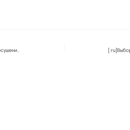
[:ru]Контроль качества масла в процессе очищения и осушения. [:en]Control of oil quality in the process of cleaning and drying. [:]