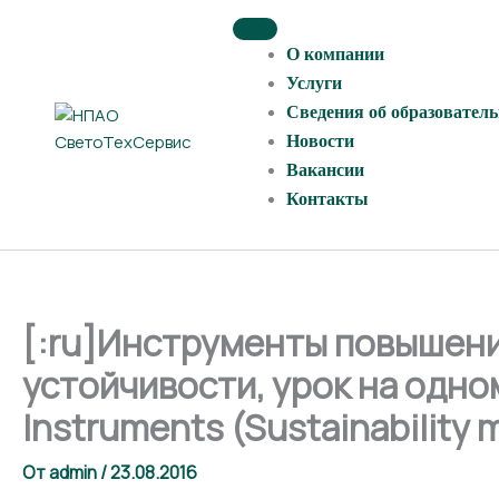
Перейти
к
О компании
содержимому
Услуги
Сведения об образовател
Новости
Вакансии
Контакты
[:ru]Инструменты повышени
устойчивости, урок на одном
Instruments (Sustainability 
От
admin
/
23.08.2016