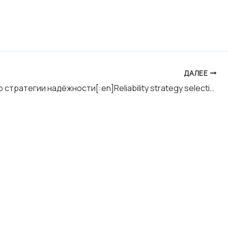
ДАЛЕЕ
[:ru]Выбор стратегии надёжности[:en]Reliability strategy selection[:]