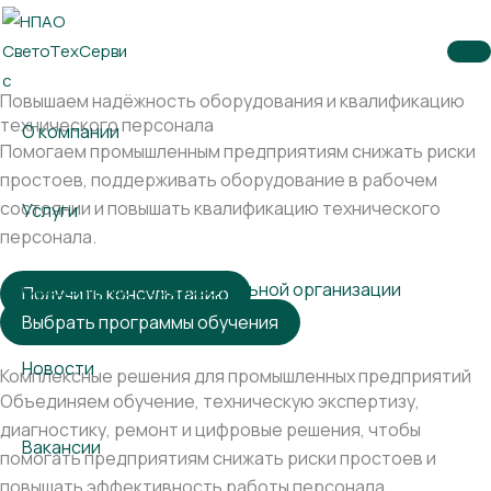
Перейти
к
содержимому
Повышаем надёжность оборудования и квалификацию
технического персонала
О компании
Помогаем промышленным предприятиям снижать риски
простоев, поддерживать оборудование в рабочем
состоянии и повышать квалификацию технического
Услуги
персонала.
Сведения об образовательной организации
Получить консультацию
Выбрать программы обучения
Новости
Комплексные решения для промышленных предприятий
Объединяем обучение, техническую экспертизу,
диагностику, ремонт и цифровые решения, чтобы
Вакансии
помогать предприятиям снижать риски простоев и
повышать эффективность работы персонала