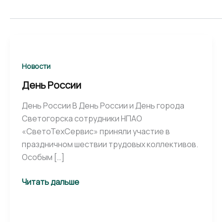
День
России
Новости
День России
День России В День России и День города
Светогорска сотрудники НПАО
«СветоТехСервис» приняли участие в
праздничном шествии трудовых коллективов.
Особым […]
Читать дальше