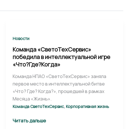
Команда
«СветоТехСервис»
победила
Новости
в
Команда «СветоТехСервис»
интеллектуальной
победила в интеллектуальной игре
игре
«Что?Где?Когда»
«Что?
Где?
Команда НПАО «СветоТехСервис» заняла
Когда»
первое место в интеллектуальной битве
«Что? Где? Когда?», прошедшей в рамках
Месяца «Жизнь».
,
Команда СветоТехСервис
Корпоративная жизнь
Читать дальше