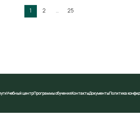
1
2
…
25
луги
Учебный центр
Программы обучения
Контакты
Документы
Политика конфи
рабатывать ваши персональные данные. Продолжая испол
://svetotechservice.com/privacy/ ) условиях