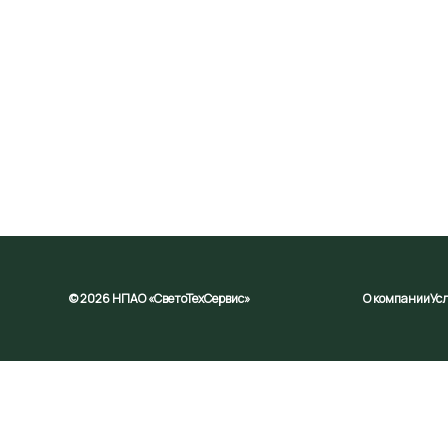
© 2026 НПАО «СветоТехСервис»
О компании
Ус
На Сайте используются файлы cookie, которые могут об
файлов cookie на изложенных в настоящей Политике (https