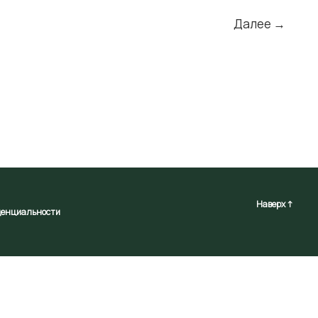
Далее
→
Наверх ↑
денциальности
ьзование Сайта, вы соглашаетесь с использованием