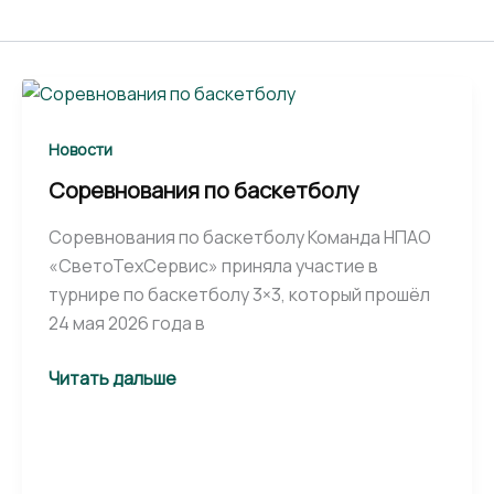
Соревнования
по
баскетболу
Новости
Соревнования по баскетболу
Соревнования по баскетболу Команда НПАО
«СветоТехСервис» приняла участие в
турнире по баскетболу 3×3, который прошёл
24 мая 2026 года в
Читать дальше