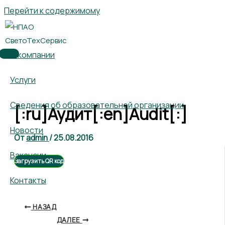
Перейти к содержимому
О компании
Услуги
Сведения об образовательной организации
[:ru]Аудит[:en]Audit[:]
Новости
От
admin
/
25.08.2016
Вакансии
Загрузить QR код
Контакты
НАЗАД
ДАЛЕЕ