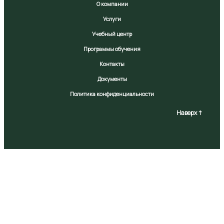
О компании
Услуги
Учебный центр
Программы обучения
Контакты
Документы
Политика конфиденциальности
Наверх ↑
На Сайте используются файлы cookie, которые могут
обрабатывать ваши персональные данные. Продолжая
использование Сайта, вы соглашаетесь с
использованием файлов cookie на изложенных в
настоящей Политике