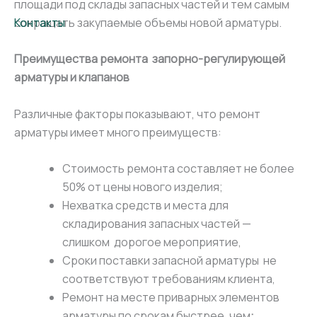
площади под склады запасных частей и тем самым
сокращать закупаемые объемы новой арматуры.
Контакты
Преимущества ремонта запорно-регулирующей
арматуры и клапанов
Различные факторы показывают, что ремонт
арматуры имеет много преимуществ:
Стоимость ремонта составляет не более
50% от цены нового изделия;
Нехватка средств и места для
складирования запасных частей —
слишком дорогое мероприятие,
Сроки поставки запасной арматуры не
соответствуют требованиям клиента,
Ремонт на месте приварных элементов
арматуры по срокам быстрее, чем
: