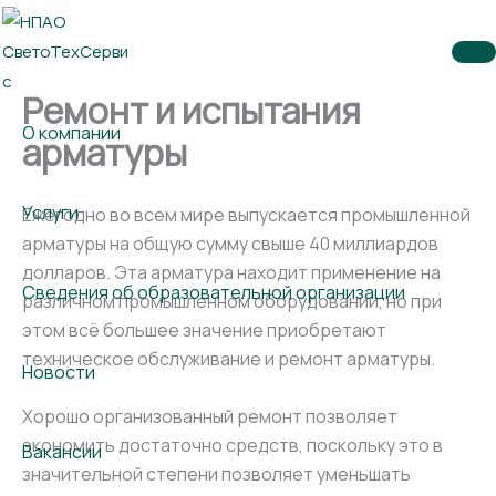
Перейти
к
содержимому
Ремонт и испытания
О компании
арматуры
Услуги
Ежегодно во всем мире выпускается промышленной
арматуры на общую сумму свыше 40 миллиардов
долларов. Эта арматура находит применение на
Сведения об образовательной организации
различном промышленном оборудовании, но при
этом всё большее значение приобретают
техническое обслуживание и ремонт арматуры.
Новости
Хорошо организованный ремонт позволяет
экономить достаточно средств, поскольку это в
Вакансии
значительной степени позволяет уменьшать