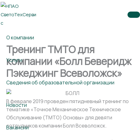
Перейти
к
содержимому
О компании
Тренинг ТМТО для
компании «Болл Беверидж
Услуги
Пэкеджинг Всеволожск»
Сведения об образовательной организации
В феврале 2019 проведен пятидневный тренинг по
Новости
тематике «Точное Механическое Техническое
Обслуживание (ТМТО) Основы» для девяти
сотрудников компании Болл Всеволожск.
Вакансии