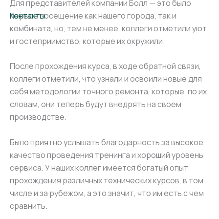
Для представителей компании Болл — это было
первое посещение как нашего города, так и
Контакты
комбината, но, тем не менее, коллеги отметили уют
и гостеприимство, которые их окружили.
После прохождения курса, в ходе обратной связи,
коллеги отметили, что узнали и освоили новые для
себя методологии точного ремонта, которые, по их
словам, они теперь будут внедрять на своем
производстве.
Было приятно услышать благодарность за высокое
качество проведения тренинга и хороший уровень
сервиса. У наших коллег имеется богатый опыт
прохождения различных технических курсов, в том
числе и за рубежом, а это значит, что им есть с чем
сравнить.