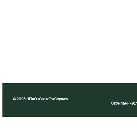
© 2026 НПАО «СветоТехСервис»
О компании
Ус
На Сайте используются файлы cookie, которые могут о