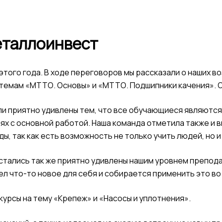
еталлоинвест
этого года. В ходе переговоров мы рассказали о наших в
темам «МТТО. Основы» и «МТТО. Подшипники качения». Об
и приятно удивлены тем, что все обучающиеся являются
х с основной работой. Наша команда отметила также и 
ы, так как есть возможность не только учить людей, но и
тались так же приятно удивлены нашим уровнем препода
шел что-то новое для себя и собирается применить это 
урсы на тему «Крепеж» и «Насосы и уплотнения».