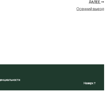
ДАЛЕЕ
Осенний выезд
денциальности
Наверх ↑
льзование Сайта, вы соглашаетесь с использованием