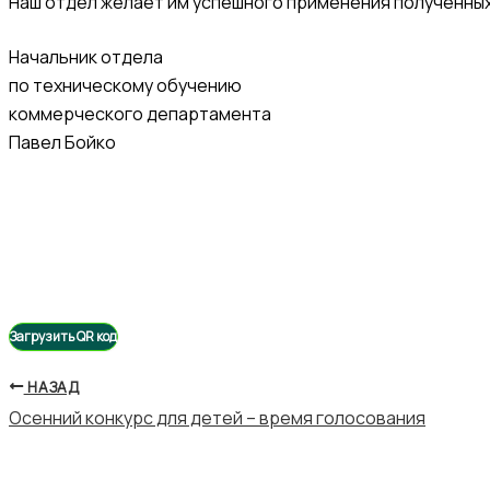
Наш отдел желает им успешного применения полученных 
Начальник отдела
по техническому обучению
коммерческого департамента
Павел Бойко
Загрузить QR код
НАЗАД
Осенний конкурс для детей – время голосования