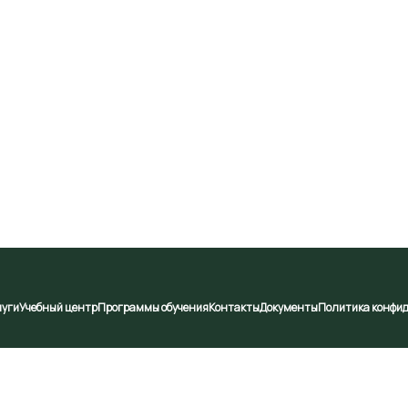
луги
Учебный центр
Программы обучения
Контакты
Документы
Политика конфи
брабатывать ваши персональные данные. Продолжая испо