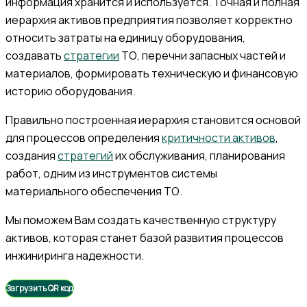
информация хранится и используется. Точная и полная
иерархия активов предприятия позволяет корректно
относить затраты на единицу оборудования,
создавать
стратегии
ТО, перечни запасных частей и
материалов, формировать техническую и финансовую
историю оборудования.
Правильно построенная иерархия становится основой
для процессов определения
критичности активов
,
создания
стратегий
их обслуживания, планирования
работ, одним из инструментов системы
материального обеспечения ТО.
Мы поможем Вам создать качественную структуру
активов, которая станет базой развития процессов
инжиниринга надежности.
Загрузить QR код