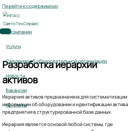
Перейти к содержимому
О компании
Услуги
Сведения об образовательной организации
Разработка иерархии
Новости
активов
Вакансии
Иерархия активов предназначена для систематизации
информации об оборудовании и идентификации актива
Контакты
предприятия в структурированной базе данных.
Иерархия является основой любой системы, где