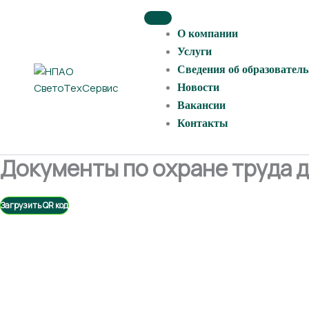
Перейти
к
О компании
содержимому
Услуги
Сведения об образовател
Новости
Вакансии
Контакты
Документы по охране труда 
Загрузить QR код