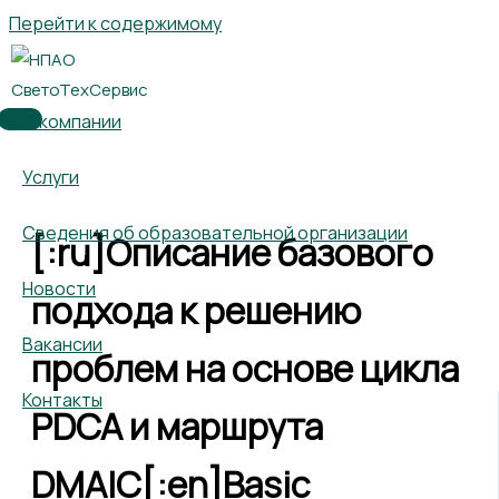
Перейти к содержимому
О компании
Услуги
Сведения об образовательной организации
[:ru]Описание базового
Новости
подхода к решению
Вакансии
проблем на основе цикла
Контакты
PDCA и маршрута
DMAIC[:en]Basic