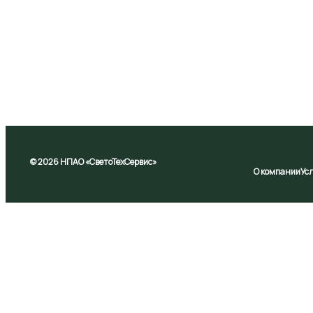
© 2026 НПАО «СветоТехСервис»
О компании
Ус
На Сайте используются файлы cookie, которые могут о
файлов cookie на изложенных в настоящей Политике (http
Принять