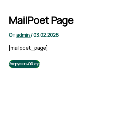
MailPoet Page
От
admin
/
03.02.2026
[mailpoet_page]
Загрузить QR код