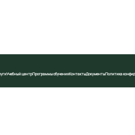
луги
Учебный центр
Программы обучения
Контакты
Документы
Политика конфи
брабатывать ваши персональные данные. Продолжая испо
s://svetotechservice.com/privacy/ ) условиях